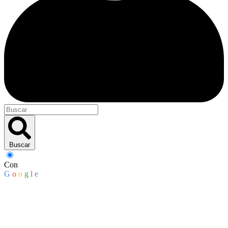
Buscar
Con
G
o
o
g
l
e