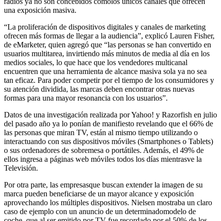
radios ya no son concebidos comolos únicos canales que ofrecen
una exposición masiva.
“La proliferación de dispositivos digitales y canales de marketing
ofrecen más formas de llegar a la audiencia”, explicó Lauren Fisher,
de eMarketer, quien agregó que “las personas se han convertido en
usuarios multitarea, invirtiendo más minutos de media al día en los
medios sociales, lo que hace que los vendedores multicanal
encuentren que una herramienta de alcance masiva sola ya no sea
tan eficaz. Para poder competir por el tiempo de los consumidores y
su atención dividida, las marcas deben encontrar otras nuevas
formas para una mayor resonancia con los usuarios”.
Datos de una investigación realizada por Yahoo! y Razorfish en julio
del pasado año ya lo ponían de manifiesto revelando que el 66% de
las personas que miran TV, están al mismo tiempo utilizando o
interactuando con sus dispositivos móviles (Smartphones o Tablets)
o sus ordenadores de sobremesa o portátiles. Además, el 49% de
ellos ingresa a páginas web móviles todos los días mientrasve la
Televisión.
Por otra parte, las empresasque buscan extender la imagen de su
marca pueden beneficiarse de un mayor alcance y exposición
aprovechando los múltiples dispositivos. Nielsen mostraba un claro
caso de ejemplo con un anuncio de un determinadomodelo de
coche, que al ser emitido por TV fue recordado por el 50% de los