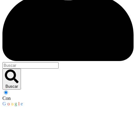
Buscar
Con
G
o
o
g
l
e