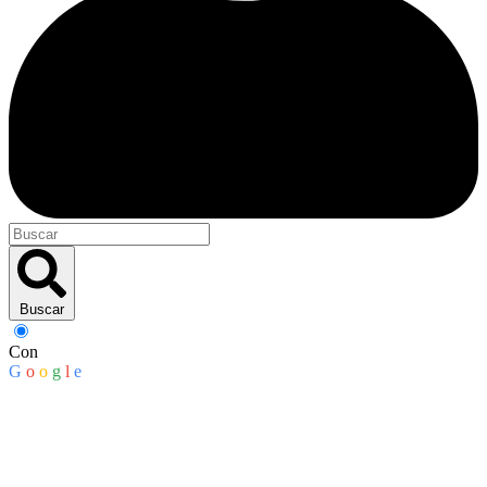
Buscar
Con
G
o
o
g
l
e