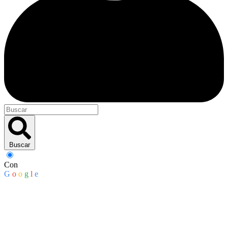
Buscar
Con
G
o
o
g
l
e