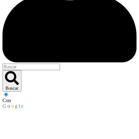
Buscar
Con
G
o
o
g
l
e