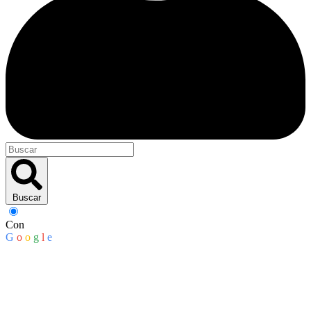
Buscar
Con
G
o
o
g
l
e