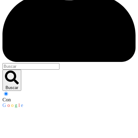
Buscar
Con
G
o
o
g
l
e