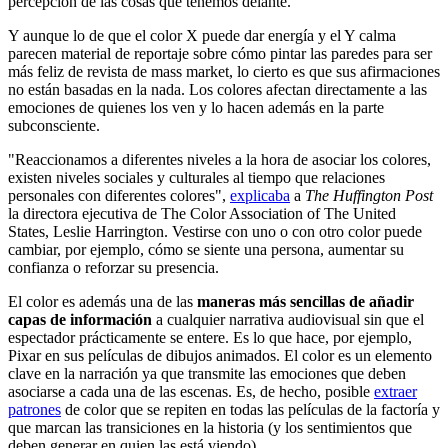
percepción de las cosas que tenemos delante.
Y aunque lo de que el color X puede dar energía y el Y calma
parecen material de reportaje sobre cómo pintar las paredes para ser
más feliz de revista de mass market, lo cierto es que sus afirmaciones
no están basadas en la nada. Los colores afectan directamente a las
emociones de quienes los ven y lo hacen además en la parte
subconsciente.
"Reaccionamos a diferentes niveles a la hora de asociar los colores,
existen niveles sociales y culturales al tiempo que relaciones
personales con diferentes colores",
explicaba
a
The Huffington Post
la directora ejecutiva de The Color Association of The United
States, Leslie Harrington. Vestirse con uno o con otro color puede
cambiar, por ejemplo, cómo se siente una persona, aumentar su
confianza o reforzar su presencia.
El color es además una de las
maneras más sencillas de añadir
capas de información
a cualquier narrativa audiovisual sin que el
espectador prácticamente se entere. Es lo que hace, por ejemplo,
Pixar en sus películas de dibujos animados. El color es un elemento
clave en la narración ya que transmite las emociones que deben
asociarse a cada una de las escenas. Es, de hecho, posible
extraer
patrones
de color que se repiten en todas las películas de la factoría y
que marcan las transiciones en la historia (y los sentimientos que
deben generar en quien las está viendo).