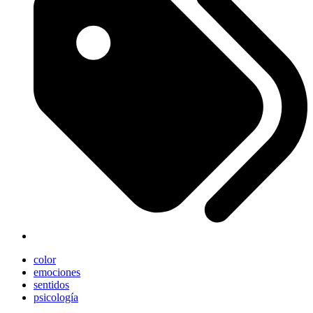
color
emociones
sentidos
psicología