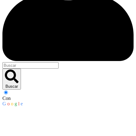
Buscar
Con
G
o
o
g
l
e