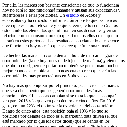
Por ello, las marcas son bastante conscientes de que lo funcionará
hoy no será lo que funcionará mañana y ajustan sus expectativas y
sus intereses a estas posiciones. Un
estudio
de Adobe y
eConsultancy ha cruzado la información sobre lo que las marcas
creen que es ahora relevante y lo que creen que lo será en 5 años,
estudiando los elementos que influirán en sus decisiones y en su
relación con los consumidores (o que al menos ellos creen que lo
harán) en estos períodos. Los resultados son claros: lo que se cree
que funcionará hoy no es lo que se cree que funcionará mañana.
De hecho, las marcas ni coinciden a la hora de marcar las grandes
oportunidades (la de hoy no es ni de lejos la de mañana) y elementos
que ahora consiguen despertar poco interés se posicionan mucho
mejor cuando se les pide a las marcas cuáles creen que serán las
oportunidades más prometedoras en 5 años vista.
No hay más que empezar por el principio. ¿Cuál creen las marcas
que será el elemento que les generé oportunidades "más
emocionantes"? Las cosas cambian si se mira lo que las compañías
ven para 2016 y lo que ven para dentro de cinco años. En 2016
gana, con un 22%, el optimizar la experiencia del consumidor.
Dentro de cinco años, esta posición baja al 19% y lo que se
posiciona por delante de todo es el marketing data-driven (el que
está marcado por lo que los datos dicen) que se centra en los
consumidores de forma individualizada, con el 21% de los votos.