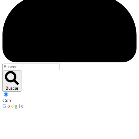
Buscar
Con
G
o
o
g
l
e