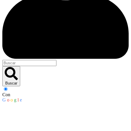
Buscar
Con
G
o
o
g
l
e