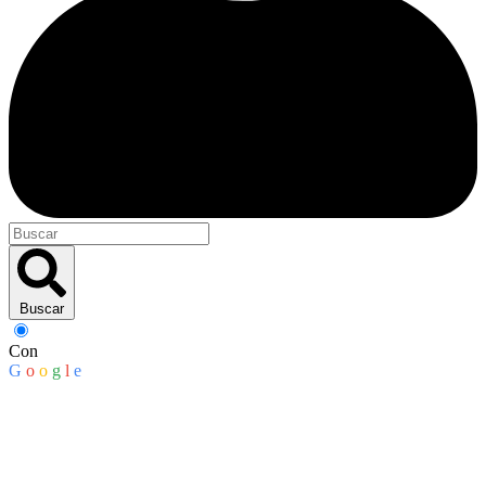
Buscar
Con
G
o
o
g
l
e