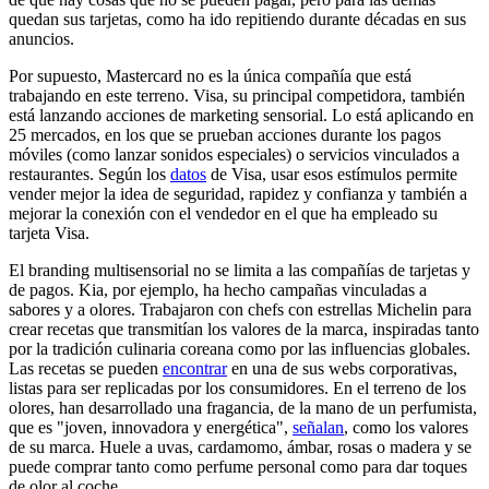
quedan sus tarjetas, como ha ido repitiendo durante décadas en sus
anuncios.
Por supuesto, Mastercard no es la única compañía que está
trabajando en este terreno. Visa, su principal competidora, también
está lanzando acciones de marketing sensorial. Lo está aplicando en
25 mercados, en los que se prueban acciones durante los pagos
móviles (como lanzar sonidos especiales) o servicios vinculados a
restaurantes. Según los
datos
de Visa, usar esos estímulos permite
vender mejor la idea de seguridad, rapidez y confianza y también a
mejorar la conexión con el vendedor en el que ha empleado su
tarjeta Visa.
El branding multisensorial no se limita a las compañías de tarjetas y
de pagos. Kia, por ejemplo, ha hecho campañas vinculadas a
sabores y a olores. Trabajaron con chefs con estrellas Michelin para
crear recetas que transmitían los valores de la marca, inspiradas tanto
por la tradición culinaria coreana como por las influencias globales.
Las recetas se pueden
encontrar
en una de sus webs corporativas,
listas para ser replicadas por los consumidores. En el terreno de los
olores, han desarrollado una fragancia, de la mano de un perfumista,
que es "joven, innovadora y energética",
señalan
, como los valores
de su marca. Huele a uvas, cardamomo, ámbar, rosas o madera y se
puede comprar tanto como perfume personal como para dar toques
de olor al coche.