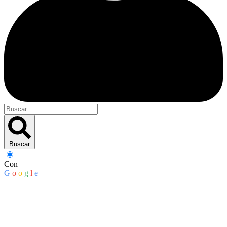
Buscar
Con
G
o
o
g
l
e