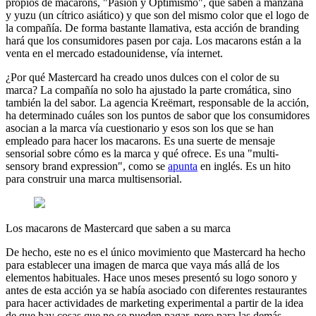
propios de macarons, "Pasión y Optimismo", que saben a manzana
y yuzu (un cítrico asiático) y que son del mismo color que el logo de
la compañía. De forma bastante llamativa, esta acción de branding
hará que los consumidores pasen por caja. Los macarons están a la
venta en el mercado estadounidense, vía internet.
¿Por qué Mastercard ha creado unos dulces con el color de su
marca? La compañía no solo ha ajustado la parte cromática, sino
también la del sabor. La agencia Kreëmart, responsable de la acción,
ha determinado cuáles son los puntos de sabor que los consumidores
asocian a la marca vía cuestionario y esos son los que se han
empleado para hacer los macarons. Es una suerte de mensaje
sensorial sobre cómo es la marca y qué ofrece. Es una "multi-
sensory brand expression", como se
apunta
en inglés. Es un hito
para construir una marca multisensorial.
Los macarons de Mastercard que saben a su marca
De hecho, este no es el único movimiento que Mastercard ha hecho
para establecer una imagen de marca que vaya más allá de los
elementos habituales. Hace unos meses presentó su logo sonoro y
antes de esta acción ya se había asociado con diferentes restaurantes
para hacer actividades de marketing experimental a partir de la idea
de que hay cosas que no se pueden pagar, pero para las demás