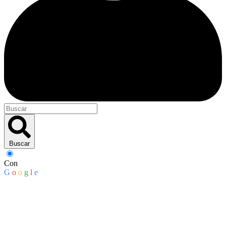
Buscar
Con
G
o
o
g
l
e