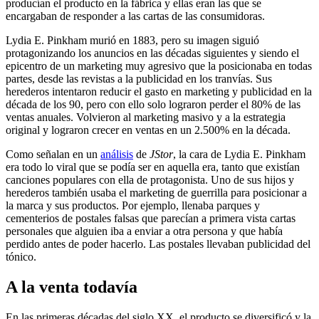
producían el producto en la fábrica y ellas eran las que se
encargaban de responder a las cartas de las consumidoras.
Lydia E. Pinkham murió en 1883, pero su imagen siguió
protagonizando los anuncios en las décadas siguientes y siendo el
epicentro de un marketing muy agresivo que la posicionaba en todas
partes, desde las revistas a la publicidad en los tranvías. Sus
herederos intentaron reducir el gasto en marketing y publicidad en la
década de los 90, pero con ello solo lograron perder el 80% de las
ventas anuales. Volvieron al marketing masivo y a la estrategia
original y lograron crecer en ventas en un 2.500% en la década.
Como señalan en un
análisis
de
JStor
, la cara de Lydia E. Pinkham
era todo lo viral que se podía ser en aquella era, tanto que existían
canciones populares con ella de protagonista. Uno de sus hijos y
herederos también usaba el marketing de guerrilla para posicionar a
la marca y sus productos. Por ejemplo, llenaba parques y
cementerios de postales falsas que parecían a primera vista cartas
personales que alguien iba a enviar a otra persona y que había
perdido antes de poder hacerlo. Las postales llevaban publicidad del
tónico.
A la venta todavía
En las primeras décadas del siglo XX, el producto se diversificó y la