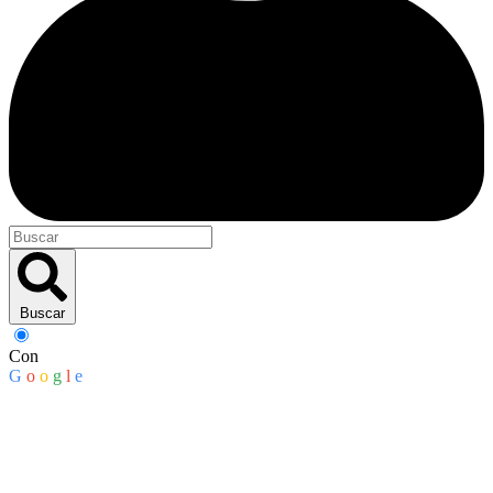
Buscar
Con
G
o
o
g
l
e