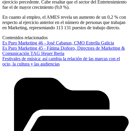
ejercicio precedente. Cabe resaltar que el sector del Entretenimiento
fue el de mayor crecimiento (9,0 %).
En cuanto al empleo, el AMES revela un aumento de un 0,2 % con
respecto al ejercicio anterior en el número de personas que trabajan
en Marketing, representando 113 131 puestos de trabajo directo.
Contenidos relacionados
Es Puro Marketing 46 - José Cabanas, CMO Estrella Galicia
Es Puro Marketing 45 - Fátima Doñoro, Directora de Marketing &
Comunicación TAG Heuer Iberia
Festivales de música: así cambia la relación de las marcas con el
ocio, la cultura y las audiencias