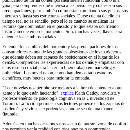
publicando de forma contemporánea suelen funcionar como una
guía para comprender qué interesa a las personas y cuáles son sus
preocupaciones, pero también cómo están cambiando sus gustos, sus
intereses y hasta sus estructuras sociales. Darse cuenta de ello en
tiempo real no es sencillo, pero sí lo es cuando se analizan las
lecturas que dominaban en el pasado y lo que estaba ocurriendo
históricamente en esos momentos. Son, muchas veces, llaves para
entender los cambios sociales.
Entender los cambios del momento y las preocupaciones de los
consumidores es una de las grandes obsesiones de los marketeros,
que además deben ser capaces de posicionarse en el lugar de los
demás. Comprender las experiencias de los demás y empatizar con
ellos resulta crucial para hacer un buen trabajo en marketing y
publicidad. Las novelas son, como han demostrado estudios
científicos, muy buenas para mejorar la empatía.
"Leer novelas nos permite ser mejores a la hora de entender a otra
gente y lo que están haciendo",
explica
Keith Oatley, novelista y
profesor emérito de psicología cognitiva en la Universidad de
Toronto. La ficción permite a sus lectores ponerse en los zapatos de
los demás y vivir sus experiencias, aunque sea de una manera
figurada.
Además, en muchas ocasiones nos sacan de nuestra zona de confort,
nos permiten ver la realidad con ojos nuevos o comprender