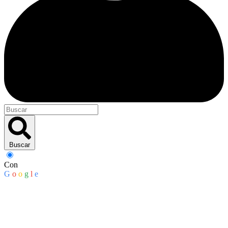
Buscar
Con
G
o
o
g
l
e