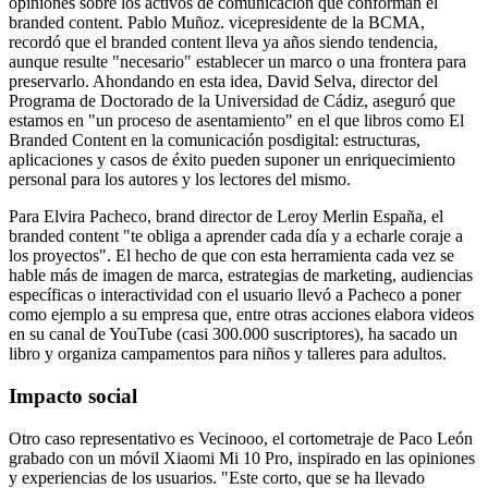
opiniones sobre los activos de comunicación que conforman el
branded content. Pablo Muñoz. vicepresidente de la BCMA,
recordó que el branded content lleva ya años siendo tendencia,
aunque resulte "necesario" establecer un marco o una frontera para
preservarlo. Ahondando en esta idea, David Selva, director del
Programa de Doctorado de la Universidad de Cádiz, aseguró que
estamos en "un proceso de asentamiento" en el que libros como El
Branded Content en la comunicación posdigital: estructuras,
aplicaciones y casos de éxito pueden suponer un enriquecimiento
personal para los autores y los lectores del mismo.
Para Elvira Pacheco, brand director de Leroy Merlin España, el
branded content "te obliga a aprender cada día y a echarle coraje a
los proyectos". El hecho de que con esta herramienta cada vez se
hable más de imagen de marca, estrategias de marketing, audiencias
específicas o interactividad con el usuario llevó a Pacheco a poner
como ejemplo a su empresa que, entre otras acciones elabora videos
en su canal de YouTube (casi 300.000 suscriptores), ha sacado un
libro y organiza campamentos para niños y talleres para adultos.
Impacto social
Otro caso representativo es Vecinooo, el cortometraje de Paco León
grabado con un móvil Xiaomi Mi 10 Pro, inspirado en las opiniones
y experiencias de los usuarios. "Este corto, que se ha llevado