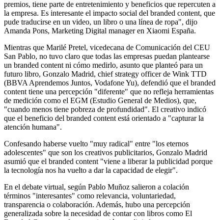
premios, tiene parte de entretenimiento y beneficios que repercuten a
la empresa. Es interesante el impacto social del branded content, que
pude traducirse en un video, un libro o una línea de ropa", dijo
Amanda Pons, Marketing Digital manager en Xiaomi España.
Mientras que Marilé Pretel, vicedecana de Comunicación del CEU
San Pablo, no tuvo claro que todas las empresas puedan plantearse
un branded content ni cómo medirlo, asunto que planteó para un
futuro libro, Gonzalo Madrid, chief strategy officer de Wink TTD
(BBVA Aprendemos Juntos, Vodafone Yu), defendió que el branded
content tiene una percepción "diferente" que no refleja herramientas
de medición como el EGM (Estudio General de Medios), que,
"cuando menos tiene pobreza de profundidad". El creativo indicó
que el beneficio del branded content está orientado a "capturar la
atención humana".
Confesando haberse vuelto "muy radical" entre "los eternos
adolescentes" que son los creativos publicitarios, Gonzalo Madrid
asumió que el branded content "viene a liberar la publicidad porque
la tecnología nos ha vuelto a dar la capacidad de elegir".
En el debate virtual, según Pablo Muñoz salieron a colación
términos "interesantes" como relevancia, voluntariedad,
transparencia o colaboración. Además, hubo una percepción
generalizada sobre la necesidad de contar con libros como El