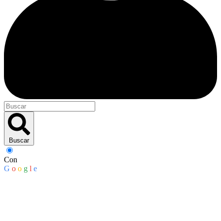
Buscar
Con
G
o
o
g
l
e