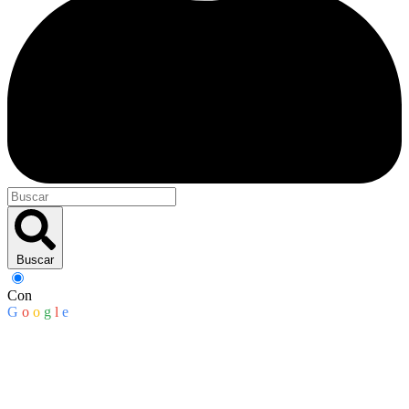
Buscar
Con
G
o
o
g
l
e