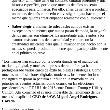
que eso. Un meme tiene un contexto cultural profundo y una
historia específica, por lo que muchos de ellos no serán
adecuados para tu marca. Por ello, antes de sentarte a producir
un meme, deberás conocerlo e investigarlo para hacer que el
meme que quieres crear empatice realmente con tu audiencia.
Saber elegir el momento adecuado:
aunque existan
excepciones de memes que nunca pasan de moda, la mayoría
de los memes son efímeros. Es importante estar atentos a los
asuntos más sonados de la actualidad y contar con la
creatividad suficiente para que, al relacionar ese hecho con la
marca, se pueda producir un meme que impacte positivamente
en el público objetivo.
"Los memes han entrado por la puerta grande en el mundo del
marketing digital, y muchas empresas de renombre ya han
protagonizado varios casos de éxito bajo estas estrategias. Como
muchas manifestaciones digitales modernas, los memes incluso
consiguen traspasar la pantalla e influir en la mayoría de los
principales eventos actuales, como ocurrió en las elecciones
presidenciales de EE.UU. de 2016 entre Donald Trump y Hillary
Clinton. Ahí comenzó el avance imparable del fenómeno de los
memes", explica el
CEO de 3AW, Miguel Ángel Rodríguez
Caveda
.
Contenidos relacionados