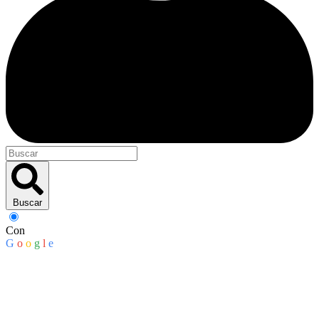
Buscar
Con
G
o
o
g
l
e