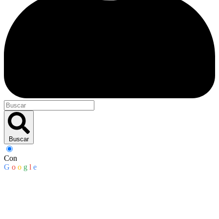
Buscar
Con
G
o
o
g
l
e