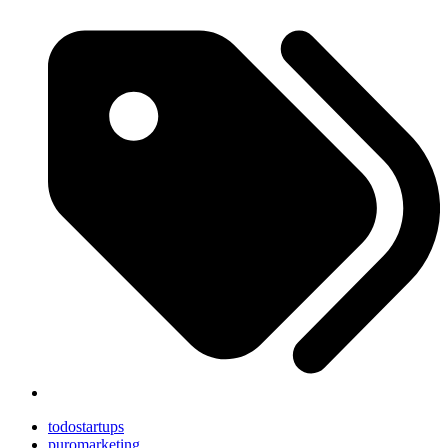
todostartups
puromarketing