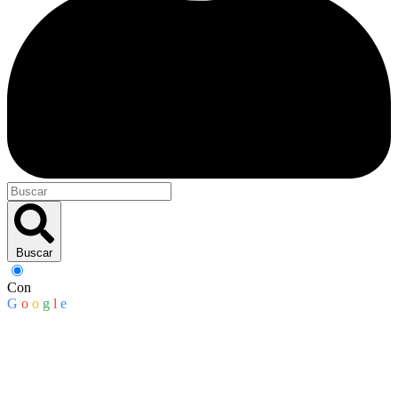
Buscar
Con
G
o
o
g
l
e