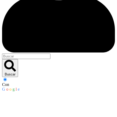
Buscar
Con
G
o
o
g
l
e