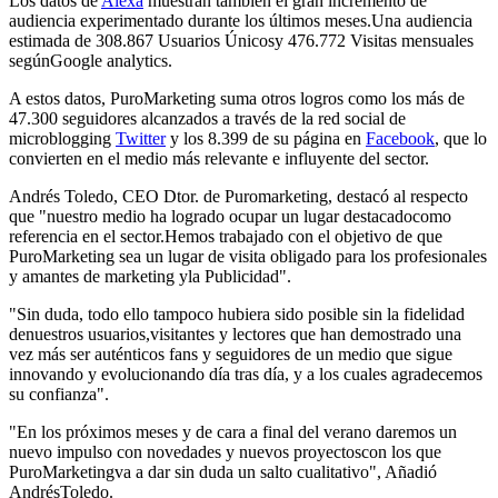
Los datos de
Alexa
muestran también el gran incremento de
audiencia experimentado durante los últimos meses.Una audiencia
estimada de 308.867 Usuarios Únicosy 476.772 Visitas mensuales
segúnGoogle analytics.
A estos datos, PuroMarketing suma otros logros como los más de
47.300 seguidores alcanzados a través de la red social de
microblogging
Twitter
y los 8.399 de su página en
Facebook
, que lo
convierten en el medio más relevante e influyente del sector.
Andrés Toledo, CEO Dtor. de Puromarketing, destacó al respecto
que "nuestro medio ha logrado ocupar un lugar destacadocomo
referencia en el sector.Hemos trabajado con el objetivo de que
PuroMarketing sea un lugar de visita obligado para los profesionales
y amantes de marketing yla Publicidad".
"Sin duda, todo ello tampoco hubiera sido posible sin la fidelidad
denuestros usuarios,visitantes y lectores que han demostrado una
vez más ser auténticos fans y seguidores de un medio que sigue
innovando y evolucionando día tras día, y a los cuales agradecemos
su confianza".
"En los próximos meses y de cara a final del verano daremos un
nuevo impulso con novedades y nuevos proyectoscon los que
PuroMarketingva a dar sin duda un salto cualitativo", Añadió
AndrésToledo.