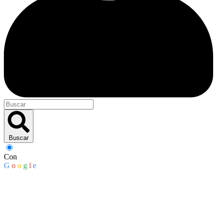
Buscar
Con
G
o
o
g
l
e