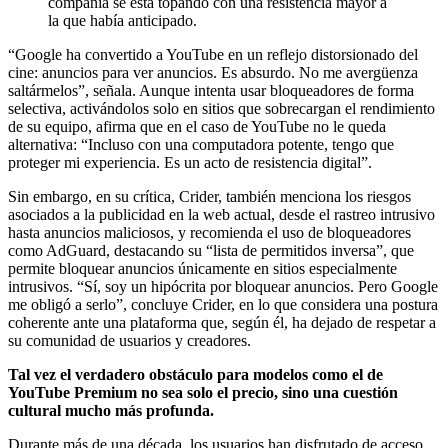
compañía se está topando con una resistencia mayor a
la que había anticipado.
“Google ha convertido a YouTube en un reflejo distorsionado del
cine: anuncios para ver anuncios. Es absurdo. No me avergüenza
saltármelos”, señala. Aunque intenta usar bloqueadores de forma
selectiva, activándolos solo en sitios que sobrecargan el rendimiento
de su equipo, afirma que en el caso de YouTube no le queda
alternativa: “Incluso con una computadora potente, tengo que
proteger mi experiencia. Es un acto de resistencia digital”.
Sin embargo, en su crítica, Crider, también menciona los riesgos
asociados a la publicidad en la web actual, desde el rastreo intrusivo
hasta anuncios maliciosos, y recomienda el uso de bloqueadores
como AdGuard, destacando su “lista de permitidos inversa”, que
permite bloquear anuncios únicamente en sitios especialmente
intrusivos. “Sí, soy un hipócrita por bloquear anuncios. Pero Google
me obligó a serlo”, concluye Crider, en lo que considera una postura
coherente ante una plataforma que, según él, ha dejado de respetar a
su comunidad de usuarios y creadores.
Tal vez el verdadero obstáculo para modelos como el de
YouTube Premium no sea solo el precio, sino una cuestión
cultural mucho más profunda.
Durante más de una década, los usuarios han disfrutado de acceso