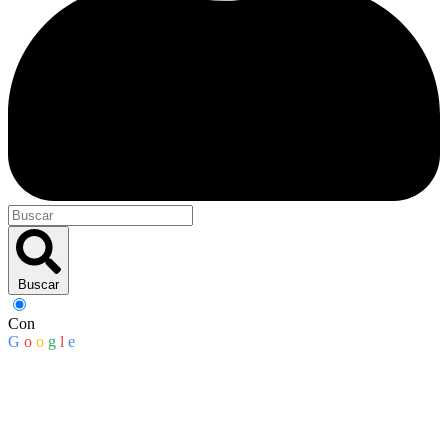
Buscar
Con
G
o
o
g
l
e