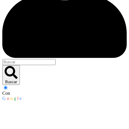
Buscar
Con
G
o
o
g
l
e