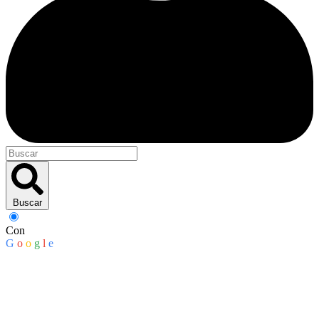
Buscar
Con
G
o
o
g
l
e