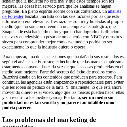
señalar que la industria no está mal y que estos tiempos son los
mejores, las cosas han servido para que los analistas se hagan
preguntas. En pleno espíritu acorde con sus contenidos, un
analista
de Forrester
lanzaba una lista con las seis razones por las que esta
información era relevante. Tres razones son muy limitadas al propio
medio (que no son como vendían una empresa tecnológica, que
Snapchat le está haciendo daño y que no han logrado distribución
masiva y en televisión a pesar de un acuerdo con NBC) y otras tres
sirven para comprender mejor cómo ese modelo podría no ser
exactamente lo que la industria quiere o espera.
Para empezar, una de las cuestiones que ha dañado sus resultados es,
según el análisis de Forrester, el hecho de que las marcas empiezan a
estar menos convencidas cada vez de que las cosas producidas en el
medio sean mejores. Parte del secreto del éxito de medios como
Buzzfeed
estaba en los contenidos que producen para terceros. Para
continuar, las agencias están empezando a reposicionarse para evitar
que les roben su pedazo de la tarta. Y, finalmente, lo que está ahora
moviendo dinero es el vídeo, algo que las marcas pueden hacer ellas
y sin recurrir a los medios (caros). Por tanto,
ser un medio sin
publicidad no es tan sencillo y no parece tan infalible como
podría parecer
.
Los problemas del marketing de