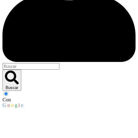
Buscar
Con
G
o
o
g
l
e