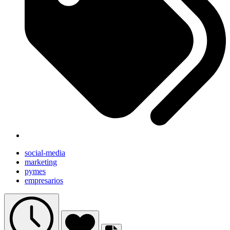
social-media
marketing
pymes
empresarios