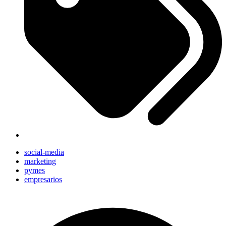
social-media
marketing
pymes
empresarios