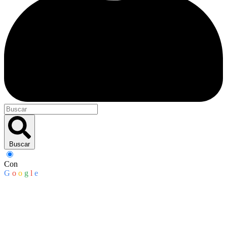
Buscar
Con
G
o
o
g
l
e