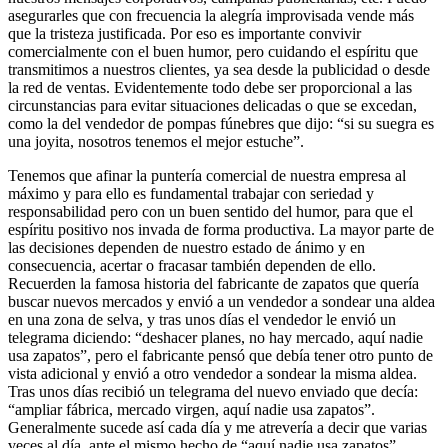
asegurarles que con frecuencia la alegría improvisada vende más
que la tristeza justificada. Por eso es importante convivir
comercialmente con el buen humor, pero cuidando el espíritu que
transmitimos a nuestros clientes, ya sea desde la publicidad o desde
la red de ventas. Evidentemente todo debe ser proporcional a las
circunstancias para evitar situaciones delicadas o que se excedan,
como la del vendedor de pompas fúnebres que dijo: “si su suegra es
una joyita, nosotros tenemos el mejor estuche”.
Tenemos que afinar la puntería comercial de nuestra empresa al
máximo y para ello es fundamental trabajar con seriedad y
responsabilidad pero con un buen sentido del humor, para que el
espíritu positivo nos invada de forma productiva. La mayor parte de
las decisiones dependen de nuestro estado de ánimo y en
consecuencia, acertar o fracasar también dependen de ello.
Recuerden la famosa historia del fabricante de zapatos que quería
buscar nuevos mercados y envió a un vendedor a sondear una aldea
en una zona de selva, y tras unos días el vendedor le envió un
telegrama diciendo: “deshacer planes, no hay mercado, aquí nadie
usa zapatos”, pero el fabricante pensó que debía tener otro punto de
vista adicional y envió a otro vendedor a sondear la misma aldea.
Tras unos días recibió un telegrama del nuevo enviado que decía:
“ampliar fábrica, mercado virgen, aquí nadie usa zapatos”.
Generalmente sucede así cada día y me atrevería a decir que varias
veces al día, ante el mismo hecho de “aquí nadie usa zapatos”