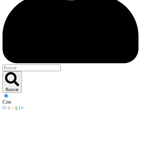
Buscar
Con
G
o
o
g
l
e