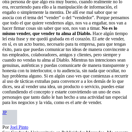
otra persona de que algo era muy bueno, cuando realmente no lo
era, recurriendo para ello a la manipulación de información, el
engaño o simplemente la mentira. De allí ese mal sabor que se
asocia con el tema del “vender” o del “vendedor”. Porque pensamos
que todo el que quiere vendernos algo, nos va a engañar, nos van a
hacer firmar cosas sin saber que son, nos van a timar.
No es lo
mismo vender, que vender tu alma al Diablo.
Hace algún tiempo
leí esta frase y me quedó grabada en el corazón. El arte de vender,
en sí, es un acto bueno, necesario para tu empresa, para que tengas
éxito, para que puedas comunicar tus ideas de manera convincente a
tus empleados, colaboradores, amigos y clientes, pero siempre y
cuando no vendas tu alma al Diablo. Mientras tus intenciones sean
genuinas, auténticas y puedas comunicarte de manera transparente y
honesta con tu interlocutor, o tu audiencia, sin nada que ocultar, no
hay problema alguno. Si en algún caso ves que comienzas a recurrir
al uso de tácticas extrañas para convencer a a los demás de lo que
dices, sea al vender una idea, un producto o servicio, puedes estar
confundiendo el concepto y estarte convirtiendo un uno de esos
personajes que tanto daño le han hecho a una actividad tan especial
para los negocios y la vida, como es el arte de vender.
JP
Por
Joel Pinto