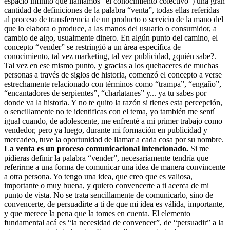
espacio infinito que llamamos “el conocimiento colectivo”) una gran
cantidad de definiciones de la palabra “venta”, todas ellas referidas
al proceso de transferencia de un producto o servicio de la mano del
que lo elabora o produce, a las manos del usuario o consumidor, a
cambio de algo, usualmente dinero. En algún punto del camino, el
concepto “vender” se restringió a un área específica de
conocimiento, tal vez marketing, tal vez publicidad, ¿quién sabe?.
Tal vez en ese mismo punto, y gracias a los quehaceres de muchas
personas a través de siglos de historia, comenzó el concepto a verse
estrechamente relacionado con términos como “trampa”, “engaño”,
“encantadores de serpientes”, “charlatanes” y... ya tu sabes por
donde va la historia. Y no te quito la razón si tienes esta percepción,
o sencillamente no te identificas con el tema, yo también me sentí
igual cuando, de adolescente, me enfrenté a mi primer trabajo como
vendedor, pero ya luego, durante mi formación en publicidad y
mercadeo, tuve la oportunidad de llamar a cada cosa por su nombre.
La venta es un proceso comunicacional intencionado.
Si me
pidieras definir la palabra “vender”, necesariamente tendría que
referirme a una forma de comunicar una idea de manera convincente
a otra persona. Yo tengo una idea, que creo que es valiosa,
importante o muy buena, y quiero convencerte a ti acerca de mi
punto de vista. No se trata sencillamente de comunicarlo, sino de
convencerte, de persuadirte a ti de que mi idea es válida, importante,
y que merece la pena que la tomes en cuenta. El elemento
fundamental acá es “la necesidad de convencer”, de “persuadir” a la