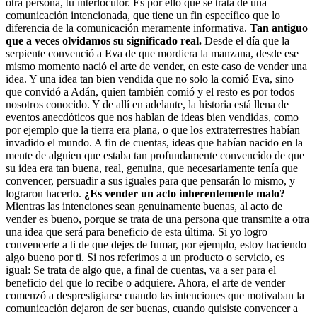
otra persona, tu interlocutor. Es por ello que se trata de una
comunicación intencionada, que tiene un fin específico que lo
diferencia de la comunicación meramente informativa.
Tan antiguo
que a veces olvidamos su significado real.
Desde el día que la
serpiente convenció a Eva de que mordiera la manzana, desde ese
mismo momento nació el arte de vender, en este caso de vender una
idea. Y una idea tan bien vendida que no solo la comió Eva, sino
que convidó a Adán, quien también comió y el resto es por todos
nosotros conocido. Y de allí en adelante, la historia está llena de
eventos anecdóticos que nos hablan de ideas bien vendidas, como
por ejemplo que la tierra era plana, o que los extraterrestres habían
invadido el mundo. A fin de cuentas, ideas que habían nacido en la
mente de alguien que estaba tan profundamente convencido de que
su idea era tan buena, real, genuina, que necesariamente tenía que
convencer, persuadir a sus iguales para que pensarán lo mismo, y
lograron hacerlo.
¿Es vender un acto inherentemente malo?
Mientras las intenciones sean genuinamente buenas, al acto de
vender es bueno, porque se trata de una persona que transmite a otra
una idea que será para beneficio de esta última. Si yo logro
convencerte a ti de que dejes de fumar, por ejemplo, estoy haciendo
algo bueno por ti. Si nos referimos a un producto o servicio, es
igual: Se trata de algo que, a final de cuentas, va a ser para el
beneficio del que lo recibe o adquiere. Ahora, el arte de vender
comenzó a desprestigiarse cuando las intenciones que motivaban la
comunicación dejaron de ser buenas, cuando quisiste convencer a