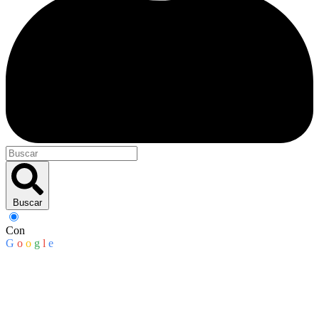
Buscar
Con
G
o
o
g
l
e