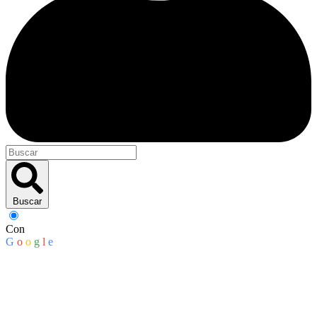
Buscar
Con
G
o
o
g
l
e