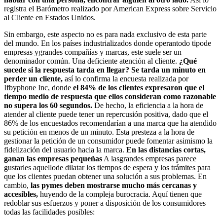
registra el Barómetro realizado por American Express sobre Servicio
al Cliente en Estados Unidos.
Sin embargo, este aspecto no es para nada exclusivo de esta parte
del mundo. En los países industrializados donde operantodo tipode
empresas ygrandes compañías y marcas, este suele ser un
denominador común. Una deficiente atención al cliente.
¿Qué
sucede si la respuesta tarda en llegar?
Se tarda un minuto en
perder un cliente,
así lo confirma la encuesta realizada por
Ifbyphone Inc, donde
el 84% de los clientes expresaron que el
tiempo medio de respuesta que ellos consideran como razonable
no supera los 60 segundos.
De hecho, la eficiencia a la hora de
atender al cliente puede tener un repercusión positiva, dado que el
86% de los encuestados recomendarían a una marca que ha atendido
su petición en menos de un minuto. Esta presteza a la hora de
gestionar la petición de un consumidor puede fomentar asimismo la
fidelización del usuario hacia la marca.
En las distancias cortas,
ganan las empresas pequeñas
A lasgrandes empresas parece
gustarles aquellode dilatar los tiempos de espera y los trámites para
que los clientes puedan obtener una solución a sus problemas. En
cambio,
las pymes deben mostrarse mucho más cercanas y
accesibles,
huyendo de la compleja burocracia. Aquí tienen que
redoblar sus esfuerzos y poner a disposición de los consumidores
todas las facilidades posibles: