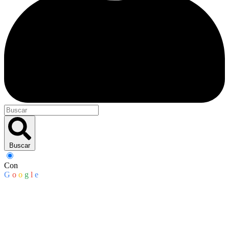
Buscar
Con
G
o
o
g
l
e