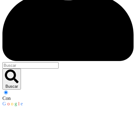
Buscar
Con
G
o
o
g
l
e