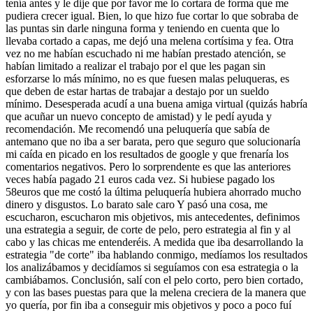
tenía antes y le dije que por favor me lo cortara de forma que me
pudiera crecer igual. Bien, lo que hizo fue cortar lo que sobraba de
las puntas sin darle ninguna forma y teniendo en cuenta que lo
llevaba cortado a capas, me dejó una melena cortísima y fea. Otra
vez no me habían escuchado ni me habían prestado atención, se
habían limitado a realizar el trabajo por el que les pagan sin
esforzarse lo más mínimo, no es que fuesen malas peluqueras, es
que deben de estar hartas de trabajar a destajo por un sueldo
mínimo. Desesperada acudí a una buena amiga virtual (quizás habría
que acuñar un nuevo concepto de amistad) y le pedí ayuda y
recomendación. Me recomendó una peluquería que sabía de
antemano que no iba a ser barata, pero que seguro que solucionaría
mi caída en picado en los resultados de google y que frenaría los
comentarios negativos. Pero lo sorprendente es que las anteriores
veces había pagado 21 euros cada vez. Si hubiese pagado los
58euros que me costó la última peluquería hubiera ahorrado mucho
dinero y disgustos. Lo barato sale caro Y pasó una cosa, me
escucharon, escucharon mis objetivos, mis antecedentes, definimos
una estrategia a seguir, de corte de pelo, pero estrategia al fin y al
cabo y las chicas me entenderéis. A medida que iba desarrollando la
estrategia "de corte" iba hablando conmigo, medíamos los resultados
los analizábamos y decidíamos si seguíamos con esa estrategia o la
cambiábamos. Conclusión, salí con el pelo corto, pero bien cortado,
y con las bases puestas para que la melena creciera de la manera que
yo quería, por fin iba a conseguir mis objetivos y poco a poco fuí