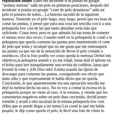
reputación online
Antes del incidente si tú ponías en google
"pedazo melena" salía mi pelo en primeras posiciones, después del
incidente si ponías en google "corte de pelo desastroso" salía mi
pelo el primero de todos... La historia sucedió de la siguiente
manera. Teniendo yo el pelo largo, muy largo, pensé que era hora de
cortar las puntas, y pensé que para una cosa tan sencilla con ir a una
peluquería low cost de las que tanto abundan sería más que
suficiente. Craso error, pero es que además fui tan tonta de cometer
el mismo error dos veces. Cuando entré en la peluquería le conté a la
peluquera que quería cortarme las puntas pero manteniendo el corte
de pelo que tenía y recalqué que no me gusta que me entresaquen
las puntas ya que me da la sensación de llevar el pelo cortado a
mordiscos. (En la foto podéis ver como queda la melena) Definí mis
objetivos,la peluquera asintió y yo me relajé, hasta dejé el iphone en
el bolso para leer tranquilamente una revista de cotilleos, hasta que
levanté la vista y ¡Oh Dios mío! Estaba usando las tijeras de
descargar para cortarme las puntas, consiguiendo ese efecto que
tanto odio y que expresamente le había dicho que no quería.
Conclusión, lo que aparentemente era una operación sencilla me
dejó la melena hecha un asco. No os voy a contar la escena en la
peluquería porque no viene al caso. A la semana, y viendo que los
comentarios negativos sobre mi pelo iban creciendo, decidí poner
remedio y acudí a otra sucursal de la misma peluquería low cost
(Mira que se puede llegar a ser tonta) Les conté lo que me había
pasado, le dije como quería el pelo, le llevé una foto de cómo lo