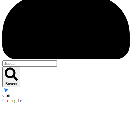
Buscar
Con
G
o
o
g
l
e