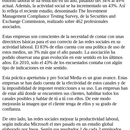
entorno laboral se ha reducido en un año, pasando del 54% al 49%
actual. Además, la actividad social se ha incrementado un 43%. Así
lo refleja el reciente estudio, denominado The Investment
Management Compliance Testing Survey, de la Securities and
Exchange Commission, realizado sobre 462 profesionales
asociados.
Estas empresas son conscientes de la necesidad de contar con unas
directrices básicas para el uso correcto de las redes sociales en su
actividad laboral. El 83% de ellas cuenta con una política de uso de
estos medios, un 3% más que el año pasado. La asociación ha
podido observar una gran evolución en este sentido en los últimos
años. En 2010, solo el 43% de los encuestados contaba con algún
tipo de indicaciones en este sentido.
Esta práctica aperturista y pro Social Media es un gran avance. Estas
empresas se han dado cuenta de la efectividad de estos canales y de
la imposibilidad de imponer restricciones a su uso. Las empresas han
de estar allá donde se encuentren sus clientes, habilitar todos los
canales posibles y hablar de tú a tú con ellos. De este modo
mejorarán la imagen que el cliente tenga de ellos y su grado de
confianza.
De otro lado, las redes sociales mejorar la productividad laboral,
según indicaba Microsoft el mes pasado en un estudio global
elaborado por Ipsos. Según sus resultados 1 de cada 3 empleados