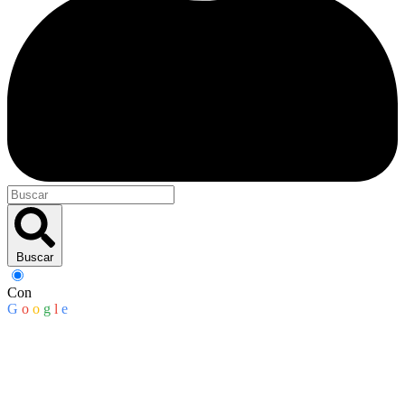
Buscar
Con
G
o
o
g
l
e