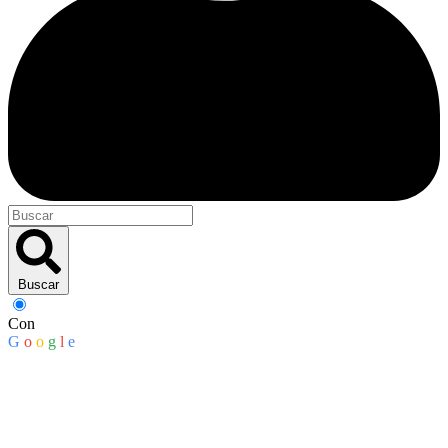
Buscar
Con
G
o
o
g
l
e