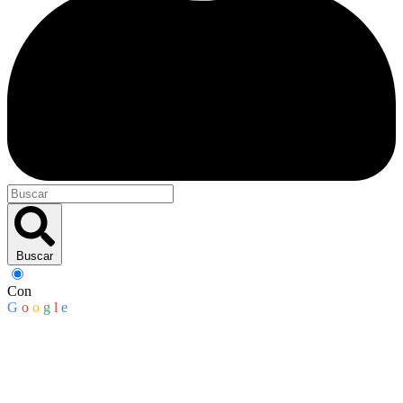
Buscar
Con
G
o
o
g
l
e