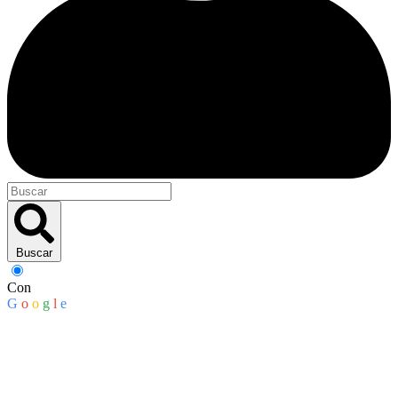
Buscar
Con
G
o
o
g
l
e