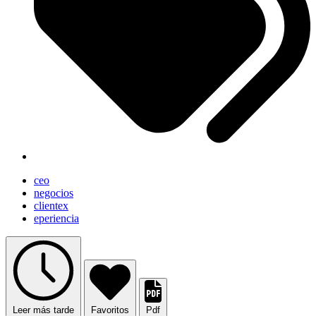
ceo
negocios
clientex
eperiencia
Leer más tarde
Favoritos
Pdf