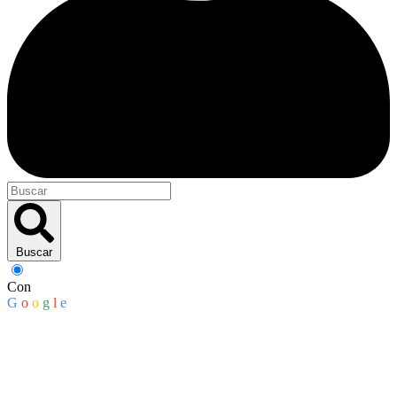
Buscar
Con
G
o
o
g
l
e