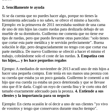
2. Sencillamente te ayuda
Si se da cuenta que no puedes hacer algo, porque no tienes la
herramienta adecuada o no sabes, se ofrece el mismo a hacerlo.
Ejemplo: en la primavera de 2011 necesitaba sustituir de una cama
de uno de mis hijos las cuatro ruedas para deslizarla debajo de un
mueble de su dormitorio. Guillermo me comenta que no tiene ese
tipo de ruedas, pero que puedo llevarme otras parecidas: "solo tienes
que cortar esta parte metálica y te servirán perfectamente". Buena
solución le dije, pero desgraciadamente no tengo con que cortar esa
parte metálica. De nuevo Guillermo se ofreció a hacer el mismo el
trabajo, cobrándome solo el coste de las ruedas.
3. Empatiza con
tus hijos,... y les hace pequeños regalos
Ejempo: A mediados de noviembre de 2013 acudí uno de mis hijos a
hacer una pequeña compra. Este tenía en sus manos una peonza con
su cuerda que estaba ya un poco gastada. Guillermo le comentó a mi
hijo que esa cuerda ya estaba un poco deteriorada y que se llevase
otra que él le daría. Cogió un royo de cuerda fina y le corto otra del
tamaño exactamente adecuado para la peonza.
4. Entiende a sus
clientes y la importancia para su negocio
Ejemplo: En cierta ocasión le oí decir a uno de sus clientes "yo vivo
de vosotros y tengo que conservaros durante mucho tiempo".