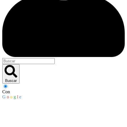
Buscar
Con
G
o
o
g
l
e