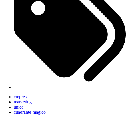
empresa
marketing
unica
cuadrante-magico-