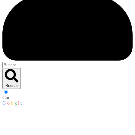
Buscar
Con
G
o
o
g
l
e