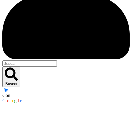
Buscar
Con
G
o
o
g
l
e