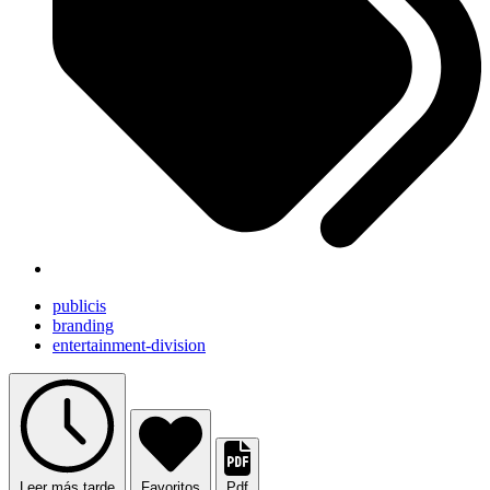
publicis
branding
entertainment-division
Leer más tarde
Favoritos
Pdf