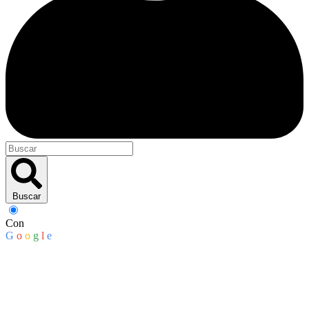
Buscar
Con
G
o
o
g
l
e