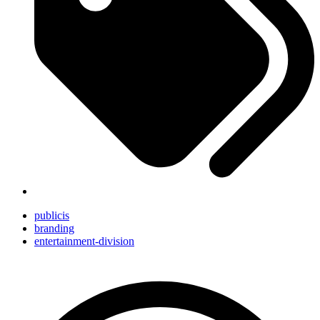
publicis
branding
entertainment-division