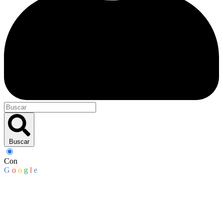
Buscar
Con
G
o
o
g
l
e