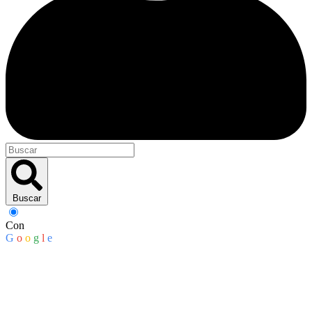
Buscar
Con
G
o
o
g
l
e