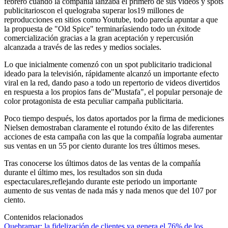
febrero cuando la compañía lanzaba el primero de sus videos y spots
publicitarioscon el quelograba superar los19 millones de
reproducciones en sitios como Youtube, todo parecía apuntar a que
la propuesta de "Old Spice" terminaríasiendo todo un éxitode
comercialización gracias a la gran aceptación y repercusión
alcanzada a través de las redes y medios sociales.
Lo que inicialmente comenzó con un spot publicitario tradicional
ideado para la televisión, rápidamente alcanzó un importante efecto
viral en la red, dando paso a todo un repertorio de videos divertidos
en respuesta a los propios fans de"Mustafa", el popular personaje de
color protagonista de esta peculiar campaña publicitaria.
Poco tiempo después, los datos aportados por la firma de mediciones
Nielsen demostraban claramente el rotundo éxito de las diferentes
acciones de esta campaña con las que la compañía lograba aumentar
sus ventas en un 55 por ciento durante los tres últimos meses.
Tras conocerse los últimos datos de las ventas de la compañía
durante el último mes, los resultados son sin duda
espectaculares,reflejando durante este periodo un importante
aumento de sus ventas de nada más y nada menos que del 107 por
ciento.
Contenidos relacionados
Quebramar: la fidelización de clientes ya genera el 76% de los