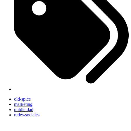
old-spice
marketing
publicidad
redes-sociales