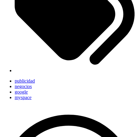
publicidad
negocios
google
myspace