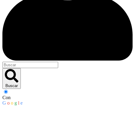
Buscar
Con
G
o
o
g
l
e