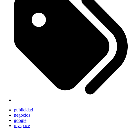
publicidad
negocios
google
myspace