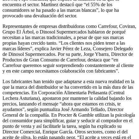
encuentra el sector. Martínez destacó que “el 55% de los
consumidores se ha pasado a las marcas blancas”, lo que ha
provocado una devaluación del sector.
Representantes de empresas distribuidoras como Carrefour, Coviran,
Grupo El Árbol, o Dinosol Supermercados hablaron de porqué
necesitan a las marcas tradicionales, a pesar de que sus marcas
propias hayan crecido tanto. “Los clientes nos piden tener a las
marcas líderes”, explica Javier Pérez de Leza, Consejero Delegado
de Dinosol Supermercados. Por su parte, Jorge Ybarra, Director de
Productos de Gran Consumo de Carrefour, destaca que “en
Carrefour queremos seguir sorprendiendo constantemente al cliente
y en este campo necesitamos colaboración con fabricantes”.
Los fabricantes han tenido que adaptarse a esta nueva realidad en la
que la marca del distribuidor se ha convertido en la más dura de las
competencias. En Corporación Alimentaria Peñasanta (Central
Lechera Asturiana), apostaron por mantener la calidad bajando los
precios, lanzando el mensaje “ahora que estamos en crisis, te
ayudamos”, según puntualiza José Armando Tellado, Director
General de la compañía. En Procter & Gamble utilizan la psicología
del consumidor para simplificar, guiar y seducir al comprador en el
punto de venta y así facilitarle la tarea, según ha explicado su
Director Comercial, Enrique García. Otros sectores, como el del
aceite de oliva, lo están pasando peor. “El aceite a veces está en el