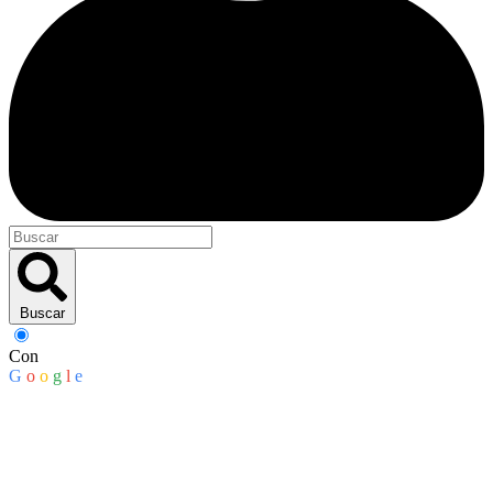
Buscar
Con
G
o
o
g
l
e