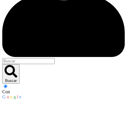
Buscar
Con
G
o
o
g
l
e