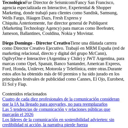
Tecnológico
Fue Director de Seismicom/Fancy San Francisco,
agencia especializada en Interactive, Experiential & Shopper
Marketing, donde trabajó para clientes como Sandisk, Samsung,
Wells Fargo, Häagen Dazs, Fresh Express y
Chiquita.Anteriormente, fue director general de Publiquest
(Marketing Technology Agency) para marcas como Beefeater,
Jameson, Ballantines, Couldina, Nokia y Movistar.
Diego Domingo - Director Creativo
Tiene una dilatada carrera
como Director Creativo Ejecutivo. Trabajó en MRM España (red de
marketing relacional, directo y digital del grupo McCann),
OgilvyOne e Interactive (Argentina y Chile) y JWT Argentina, para
marcas como Opel, Spanair, Banco Santander, American Express,
Ford, Honda, Unilever, Motorola y Telefónica, entre otras.Durante
estos años ha obtenido más de 60 premios y ha sido jurado en los
principales festivales de publicidad como Cannes, El Ojo, Eurobest,
El Sol y Fiap.
Contenidos relacionados
Cuatro de cada diez profesionales de la comunicación consideran
que la IA ha llegado para apoyarles, no para reemplazarlos
Las 5 tendencias de comunicación y relaciones públicas que
marcarán el 2026
Los líderes de la comunicación en sostenibilidad advierten: sin
credibilidad ni acción, la narrativa pierde fuerza