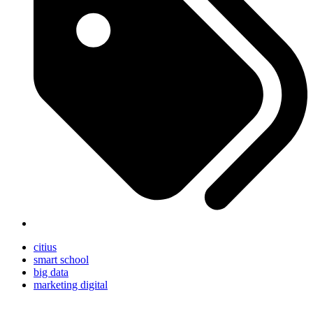
citius
smart school
big data
marketing digital