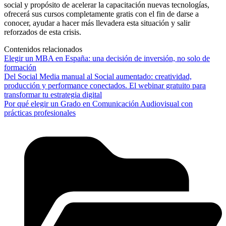
social y propósito de acelerar la capacitación nuevas tecnologías,
ofrecerá sus cursos completamente gratis con el fin de darse a
conocer, ayudar a hacer más llevadera esta situación y salir
reforzados de esta crisis.
Contenidos relacionados
Elegir un MBA en España: una decisión de inversión, no solo de
formación
Del Social Media manual al Social aumentado: creatividad,
producción y performance conectados. El webinar gratuito para
transformar tu estrategia digital
Por qué elegir un Grado en Comunicación Audiovisual con
prácticas profesionales