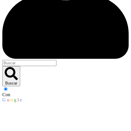
Buscar
Con
G
o
o
g
l
e