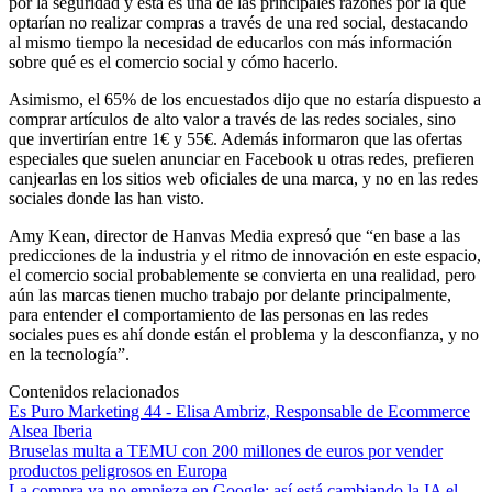
por la seguridad y esta es una de las principales razones por la que
optarían no realizar compras a través de una red social, destacando
al mismo tiempo la necesidad de educarlos con más información
sobre qué es el comercio social y cómo hacerlo.
Asimismo, el 65% de los encuestados dijo que no estaría dispuesto a
comprar artículos de alto valor a través de las redes sociales, sino
que invertirían entre 1€ y 55€. Además informaron que las ofertas
especiales que suelen anunciar en Facebook u otras redes, prefieren
canjearlas en los sitios web oficiales de una marca, y no en las redes
sociales donde las han visto.
Amy Kean, director de Hanvas Media expresó que “en base a las
predicciones de la industria y el ritmo de innovación en este espacio,
el comercio social probablemente se convierta en una realidad, pero
aún las marcas tienen mucho trabajo por delante principalmente,
para entender el comportamiento de las personas en las redes
sociales pues es ahí donde están el problema y la desconfianza, y no
en la tecnología”.
Contenidos relacionados
Es Puro Marketing 44 - Elisa Ambriz, Responsable de Ecommerce
Alsea Iberia
Bruselas multa a TEMU con 200 millones de euros por vender
productos peligrosos en Europa
La compra ya no empieza en Google: así está cambiando la IA el