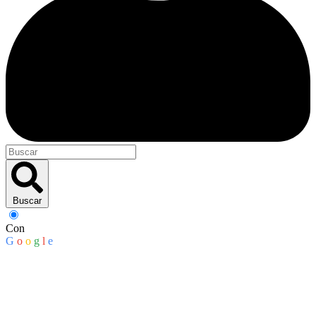
Buscar
Con
G
o
o
g
l
e