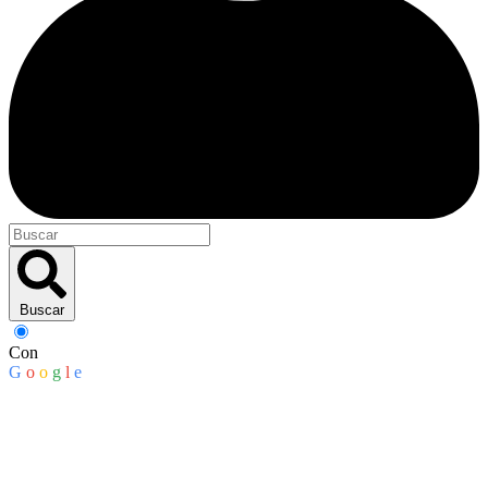
Buscar
Con
G
o
o
g
l
e