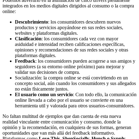
Podemos advertirlo en la asimilación de cinco drivers plenamente
integrados en los medios digitales dirigidos al consumo o la compra
online:
Descubrimiento
: los consumidores descubren nuevos
productos y servicios apoyándose en sus redes sociales,
websites y plataformas digitales.
Clasificación
: los consumidores cada vez con mayor
asiduidad e intensidad reciben calificaciones específicas,
opiniones y recomendaciones de sus redes sociales y otras
plataformas digitales.
Feedback
: los consumidores pueden acogerse a sus amigos y
seguidores (a su entorno online próximo) para mejorar y
validar sus decisiones de compra.
Socialización: la compra online se está convirtiendo en un
concepto social, aún cuando los consumidores y sus allegados
no están físicamente juntos.
El usuario como un servicio
: Con todo ello, la comunicación
online llevada a cabo por el usuario se convierte en una
herramienta util y valorada para otros usuarios-consumidores.
No faltan multitud de ejemplos que dan cuenta de esta nueva
realidad vinculante entre comunicación y consumo, donde la
opinión y la recomendación, en cualquiera de sus formas, generan
oportunidades que van más allá del feedback informativo.
Plataformas como
Love This, ShopSocially, Hunch o Svpply