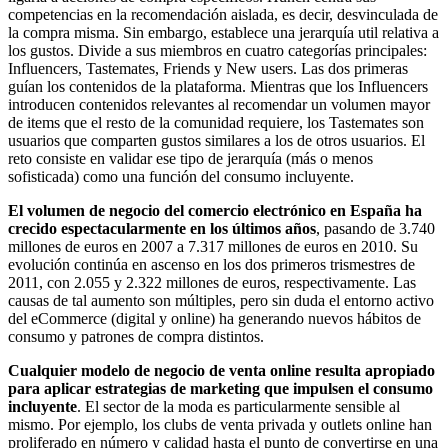
competencias en la recomendación aislada, es decir, desvinculada de
la compra misma. Sin embargo, establece una jerarquía util relativa a
los gustos. Divide a sus miembros en cuatro categorías principales:
Influencers, Tastemates, Friends y New users. Las dos primeras
guían los contenidos de la plataforma. Mientras que los Influencers
introducen contenidos relevantes al recomendar un volumen mayor
de items que el resto de la comunidad requiere, los Tastemates son
usuarios que comparten gustos similares a los de otros usuarios. El
reto consiste en validar ese tipo de jerarquía (más o menos
sofisticada) como una función del consumo incluyente.
El volumen de negocio del comercio electrónico en España ha
crecido espectacularmente en los últimos años
, pasando de 3.740
millones de euros en 2007 a 7.317 millones de euros en 2010. Su
evolución continúa en ascenso en los dos primeros trismestres de
2011, con 2.055 y 2.322 millones de euros, respectivamente. Las
causas de tal aumento son múltiples, pero sin duda el entorno activo
del eCommerce (digital y online) ha generando nuevos hábitos de
consumo y patrones de compra distintos.
Cualquier modelo de negocio de venta online resulta apropiado
para aplicar estrategias de marketing que impulsen el consumo
incluyente
. El sector de la moda es particularmente sensible al
mismo. Por ejemplo, los clubs de venta privada y outlets online han
proliferado en número y calidad hasta el punto de convertirse en una